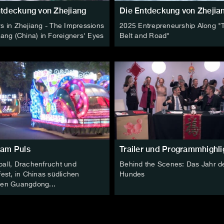
ntdeckung von Zhejiang
Die Entdeckung von Zhejia
s in Zhejiang - The Impressions
2025 Entrepreneurship Along "
iang (China) in Foreigners' Eyes
Belt and Road"
 am Puls
Trailer und Programmhighli
ball, Drachenfrucht und
Behind the Scenes: Das Jahr d
fest, in Chinas südlichen
Hundes
zen Guangdong...