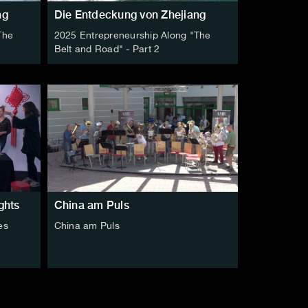
ng
Die Entdeckung von Zhejiang
The
2025 Entrepreneurship Along "The
Belt and Road" - Part 2
ghts
China am Puls
es
China am Puls