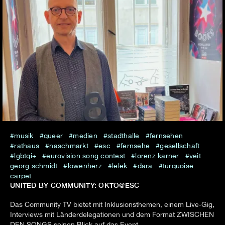
musik
queer
medien
stadthalle
fernsehen
rathaus
naschmarkt
esc
fernsehe
gesellschaft
lgbtqi+
eurovision song contest
lorenz karner
veit
georg schmidt
löwenherz
lelek
dara
turquoise
carpet
UNITED BY COMMUNITY: OKTO@ESC
Das Community TV bietet mit Inklusionsthemen, einem Live-Gig,
Interviews mit Länderdelegationen und dem Format ZWISCHEN
DEN SONGS seinen Blick auf das Event