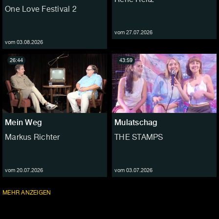
One Love Festival 2
vom 27.07.2026
vom 03.08.2026
26:44
43:59
Mein Weg
Mulatschag
Markus Richter
THE STAMPS
vom 20.07.2026
vom 03.07.2026
FOLGEN
MEHR
ANZEIGEN