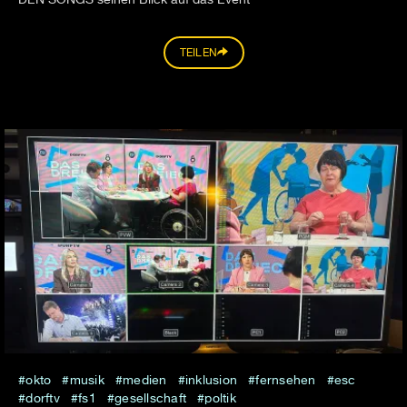
TEILEN
okto
musik
medien
inklusion
fernsehen
esc
dorftv
fs1
gesellschaft
poltik