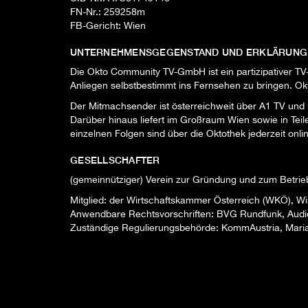
FN-Nr.: 259258m
FB-Gericht: Wien
UNTERNEHMENSGEGENSTAND UND ERKLÄRUNG ÜB
Die Okto Community TV-GmbH ist ein partizipativer TV
Anliegen selbstbestimmt ins Fernsehen zu bringen. Okt
Der Mitmachsender ist österreichweit über A1 TV und
Darüber hinaus liefert im Großraum Wien sowie in Tei
einzelnen Folgen sind über die Oktothek jederzeit onli
GESELLSCHAFTER
(gemeinnütziger) Verein zur Gründung und zum Betri
Mitglied: der Wirtschaftskammer Österreich (WKÖ), 
Anwendbare Rechtsvorschriften: BVG Rundfunk, Audi
Zuständige Regulierungsbehörde: KommAustria, Maria