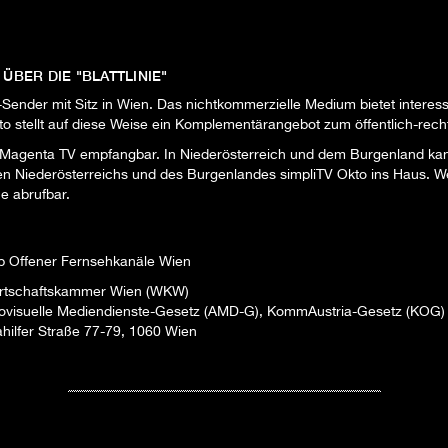
ER DIE "BLATTLINIE"
-Sender mit Sitz in Wien. Das nichtkommerzielle Medium bietet intere
o stellt auf diese Weise ein Komplementärangebot zum öffentlich-rech
 Magenta TV empfangbar. In Niederösterreich und dem Burgenland kan
len Niederösterreichs und des Burgenlandes simpliTV Okto ins Haus. W
ne abrufbar.
eb Offener Fernsehkanäle Wien
Wirtschaftskammer Wien (WKW)
ovisuelle Mediendienste-Gesetz (AMD-G), KommAustria-Gesetz (KOG)
hilfer Straße 77-79, 1060 Wien