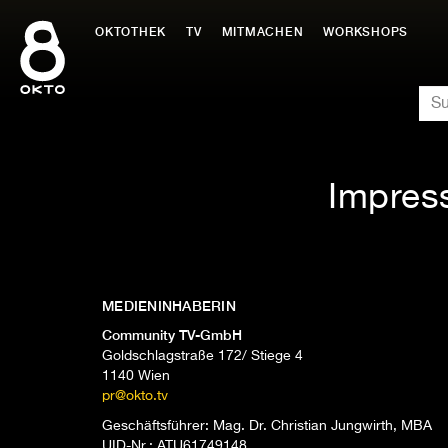
Zum
Inhalt
OKTOTHEK
TV
MITMACHEN
WORKSHOPS
springen
SU
Impres
MEDIENINHABERIN
Community TV-GmbH
Goldschlagstraße 172/ Stiege 4
1140 Wien
pr@okto.tv
Geschäftsführer: Mag. Dr. Christian Jungwirth, MBA
UID-Nr.: ATU61749148