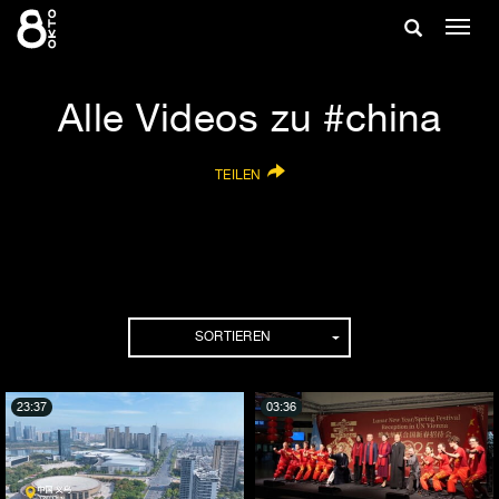
Zum
Suche
Navig
Inhalt
ein-/
springen
ein-/ausble
Alle Videos zu #china
TEILEN
SORTIEREN
23:37
03:36