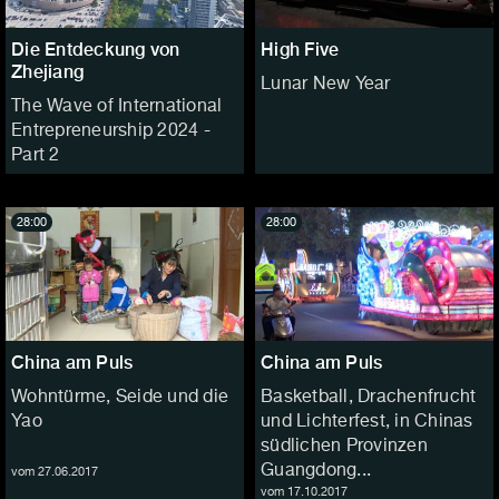
Die Entdeckung von
High Five
Zhejiang
Lunar New Year
The Wave of International
Entrepreneurship 2024 -
Part 2
28:00
28:00
China am Puls
China am Puls
Wohntürme, Seide und die
Basketball, Drachenfrucht
Yao
und Lichterfest, in Chinas
südlichen Provinzen
Guangdong...
vom 27.06.2017
vom 17.10.2017