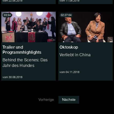
vom 22.06.2018
vom 11.08.2018
03:54
02:27:04
Trailer und
Oktoskop
Programmhighlights
Verliebt in China
Behind the Scenes: Das
Jahr des Hundes
vom 04.11.2018
vom 30.08.2018
Vorherige
Nächste