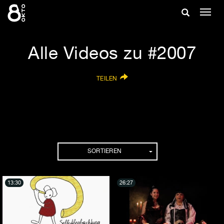
Zum
Suche
Navig
Inhalt
ein-/
springen
ein-/ausble
Alle Videos zu #2007
TEILEN
SORTIEREN
13:30
26:27