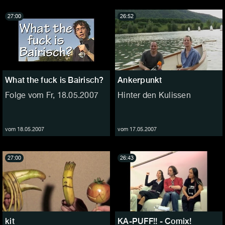
27:00
26:52
What the fuck is Bairisch?
Ankerpunkt
Folge vom Fr, 18.05.2007
Hinter den Kulissen
vom 18.05.2007
vom 17.05.2007
27:00
26:43
kit
KA-PUFF!! - Comix!