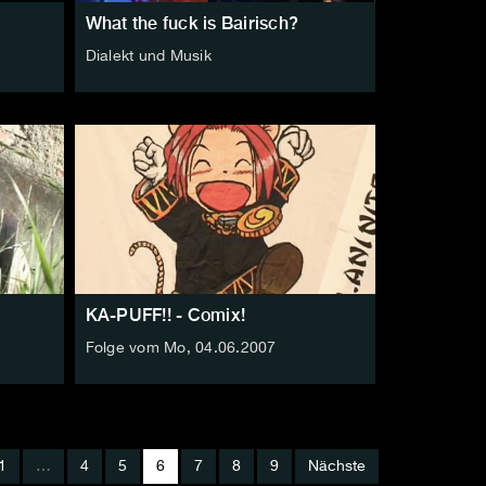
What the fuck is Bairisch?
Dialekt und Musik
KA-PUFF!! - Comix!
Folge vom Mo, 04.06.2007
1
…
4
5
6
7
8
9
Nächste