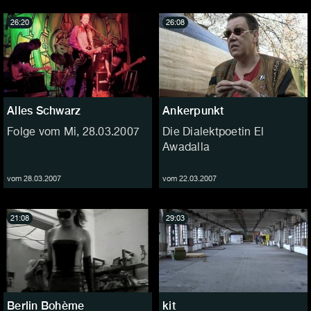
26:20
26:08
Alles Schwarz
Ankerpunkt
Folge vom Mi, 28.03.2007
Die Dialektpoetin El
Awadalla
vom 28.03.2007
vom 22.03.2007
21:08
29:03
Berlin Bohème
kit