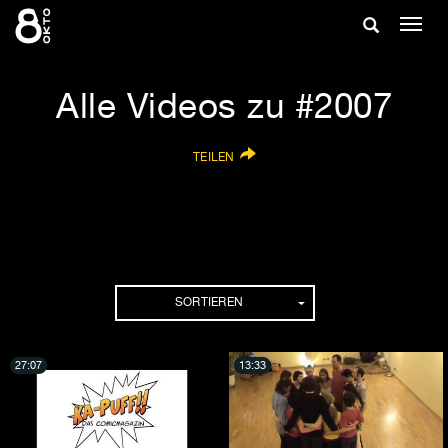
Zum
Suche
Navig
Inhalt
ein-/
springen
ein-/ausble
Alle Videos zu #2007
TEILEN
SORTIEREN
27:07
13:33