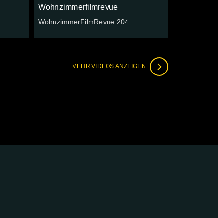
Wohnzimmerfilmrevue
WohnzimmerFilmRevue 204
MEHR VIDEOS ANZEIGEN