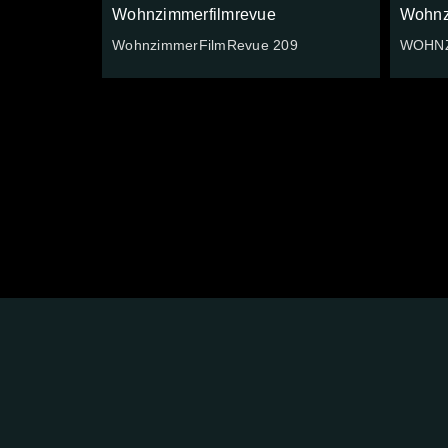
Wohnzimmerfilmrevue
Wohnz
WohnzimmerFilmRevue 209
WOHNZ
FOLGE
UNS