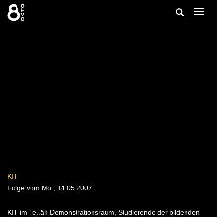
Zum
Suche
Navig
Inhalt
ein-/
springen
ein-/ausble
KIT
Folge vom Mo., 14.05.2007
KIT im Te..äh Demonstrationsraum, Studierende der bildenden