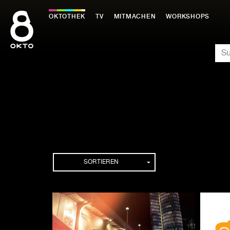
Zum
Inhalt
OKTOTHEK
TV
MITMACHEN
WORKSHOPS
springen
SU
Sendereihen
SORTIEREN