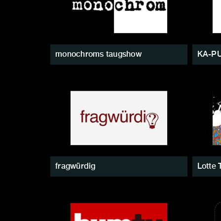
monochroms taugshow
KA-PU
fragwürdig
Lotte 