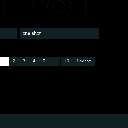
one shot
1
2
3
4
5
…
19
Nächste