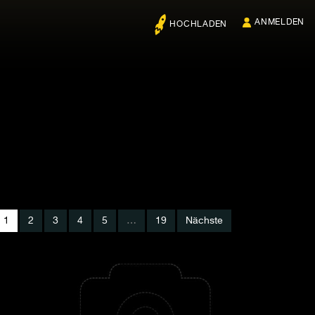
ANMELDEN
HOCHLADEN
1
2
3
4
5
…
19
Nächste