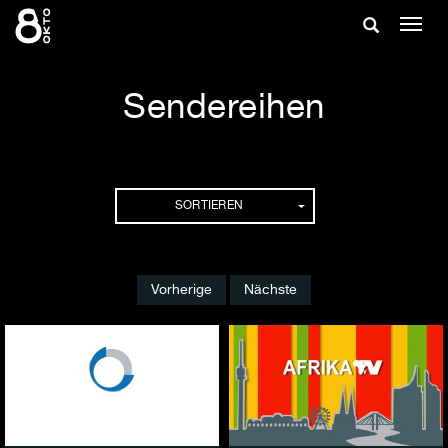
Zum
Suche
Navig
Inhalt
ein-/
springen
ein-/ausble
Sendereihen
Sendereihen
SORTIEREN
Vorherige
Nächste