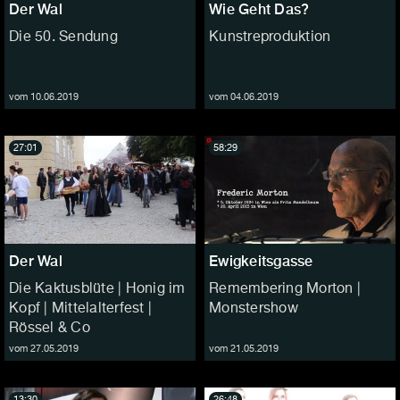
Der Wal
Wie Geht Das?
Die 50. Sendung
Kunstreproduktion
vom 10.06.2019
vom 04.06.2019
27:01
58:29
Der Wal
Ewigkeitsgasse
Die Kaktusblüte | Honig im
Remembering Morton |
Kopf | Mittelalterfest |
Monstershow
Rössel & Co
vom 27.05.2019
vom 21.05.2019
13:30
26:48