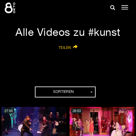
Zum
Suche
Navig
Inhalt
ein-/
springen
ein-/ausble
Alle Videos zu #kunst
TEILEN
SORTIEREN
27:00
26:53