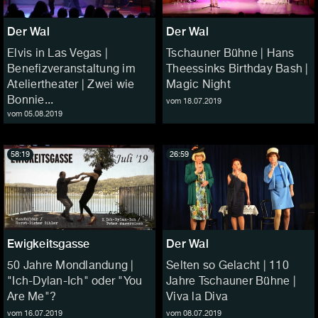
Der Wal
Der Wal
Elvis in Las Vegas |
Tschauner Bühne | Hans
Benefizveranstaltung im
Theessinks Birthday Bash |
Ateliertheater | Zwei wie
Magic Night
Bonnie...
vom 18.07.2019
vom 05.08.2019
58:19
26:59
Ewigkeitsgasse
Der Wal
50 Jahre Mondlandung |
Selten so Gelacht | 110
"Ich-Dylan-Ich" oder "You
Jahre Tschauner Bühne |
Are Me"?
Viva la Diva
vom 16.07.2019
vom 08.07.2019