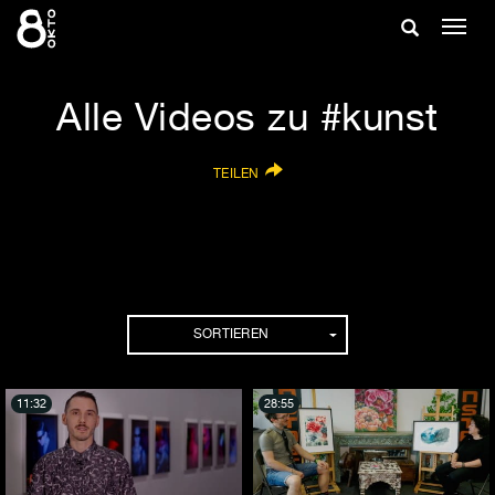
Zum
Suche
Navig
Inhalt
ein-/
springen
ein-/ausble
Alle Videos zu #kunst
TEILEN
SORTIEREN
11:32
28:55