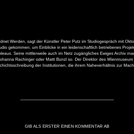
dnet Werden, sagt der Künstler Peter Putz im Studiogespräch mit Oktos
io gekommen, um Einblicke in ein leidenschaftlich betriebenes Projekt
bleaus. Seine mittlerweile auch im Netz zugängliches Ewiges Archiv ma
nna Rachinger oder Matti Bunzl so. Der Direktor des Wienmuseum lob
hichtsschreibung der Institutionen, die ihrem Naheverhältnis zur Ma
GIB ALS ERSTER EINEN KOMMENTAR AB