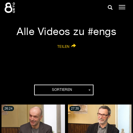
Zum
Suche
Navig
Inhalt
ein-/
springen
ein-/ausble
Alle Videos zu #engs
TEILEN
SORTIEREN
26:24
27:35