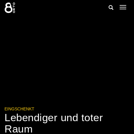
Zum
Suche
Navig
Inhalt
ein-/
springen
ein-/ausble
EINGSCHENKT
Lebendiger und toter
Raum