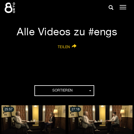
Zum
Suche
Navig
Inhalt
ein-/
springen
ein-/ausble
Alle Videos zu #engs
TEILEN
SORTIEREN
25:57
27:18