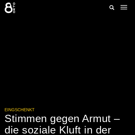
Zum
Suche
Navig
Inhalt
ein-/
springen
ein-/ausble
EINGSCHENKT
Stimmen gegen Armut –
die soziale Kluft in der