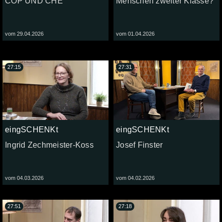
COP UND CHE
Menschen zweiter Klasse?
vom 29.04.2026
vom 01.04.2026
27:15
27:31
eingSCHENKt
eingSCHENKt
Ingrid Zechmeister-Koss
Josef Finster
vom 04.03.2026
vom 04.02.2026
27:51
27:18