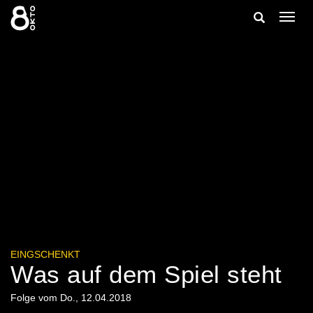
Zum
Suche
Navig
Inhalt
ein-/
springen
ein-/ausble
EINGSCHENKT
Was auf dem Spiel steht
Folge vom Do., 12.04.2018