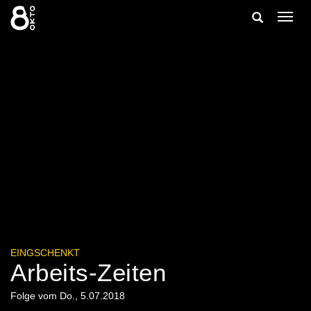
Zum
Suche
Navig
Inhalt
ein-/
springen
ein-/ausble
EINGSCHENKT
Arbeits-Zeiten
Folge vom Do., 5.07.2018