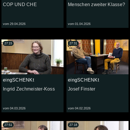
COP UND CHE
Menschen zweiter Klasse?
vom 29.04.2026
vom 01.04.2026
27:15
27:31
eingSCHENKt
eingSCHENKt
Ingrid Zechmeister-Koss
Josef Finster
vom 04.03.2026
vom 04.02.2026
27:51
27:18