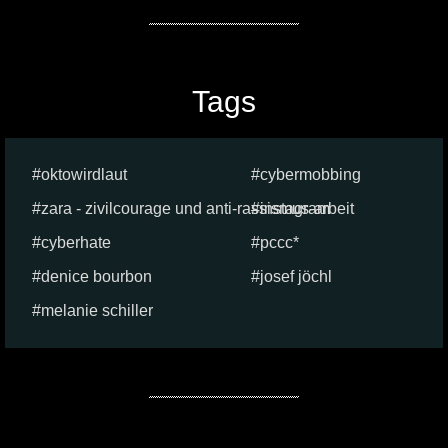
Tags
oktowirdlaut
cybermobbing
zara - zivilcourage und anti-rassismus-arbeit
instagram
cyberhate
pccc*
denice bourbon
josef jöchl
melanie schiller