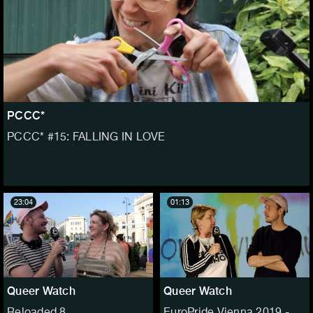
PCCC*
PCCC* #15: FALLING IN LOVE
23:04
01:13
Queer Watch
Queer Watch
Reloaded 8
EuroPride Vienna 2019 -