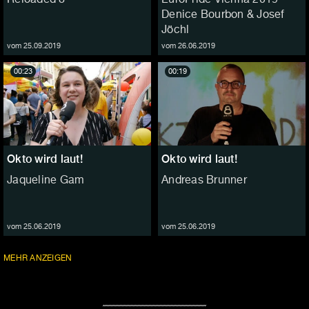
Denice Bourbon & Josef
Jöchl
vom 25.09.2019
vom 26.06.2019
00:23
00:19
Okto wird laut!
Okto wird laut!
Jaqueline Gam
Andreas Brunner
vom 25.06.2019
vom 25.06.2019
FOLGEN
MEHR
ANZEIGEN