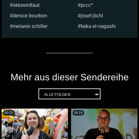
oktowirdlaut
pccc*
denice bourbon
josef jöchl
melanie schiller
faika el-nagashi
Mehr aus dieser Sendereihe
00:23
00:19