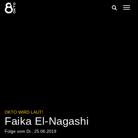
Zum
Suche
Navig
Inhalt
ein-/
springen
ein-/ausble
OKTO WIRD LAUT!
Faika El-Nagashi
Folge vom Di., 25.06.2019