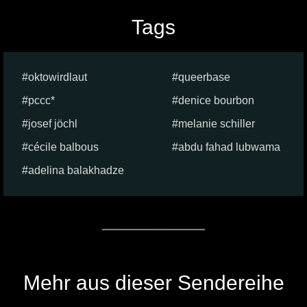
Tags
oktowirdlaut
queerbase
pccc*
denice bourbon
josef jöchl
melanie schiller
cécile balbous
abdu fahad lubwama
adelina balakhadze
Mehr aus dieser Sendereihe