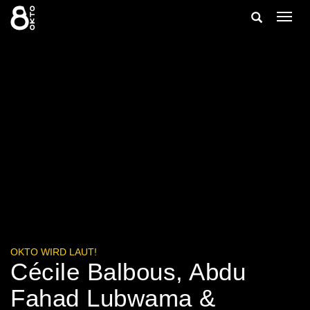
Zum
Suche
Navig
Inhalt
ein-/
springen
ein-/ausble
OKTO WIRD LAUT!
Cécile Balbous, Abdu
Fahad Lubwama &