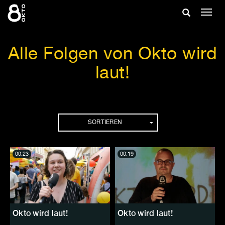
Zum
Suche
Navig
Inhalt
ein-/
springen
ein-/ausble
Alle Folgen von Okto wird
laut!
Folgen
SORTIEREN
00:23
00:19
Okto wird laut!
Okto wird laut!