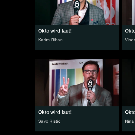
Okto wird laut!
Okto
Karim Rihan
Vinc
Okto wird laut!
Okto
Savo Ristic
Nina