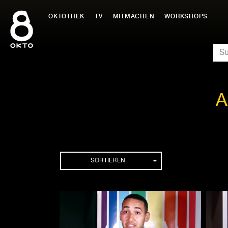
Zum
Inhalt
OKTOTHEK
TV
MITMACHEN
WORKSHOPS
springen
SU
A
Folgen
SORTIEREN