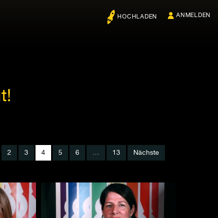
ANMELDEN
HOCHLADEN
t!
2
3
4
5
6
…
13
Nächste