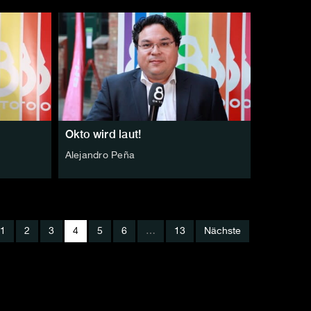
Okto wird laut!
Alejandro Peña
1
2
3
4
5
6
…
13
Nächste