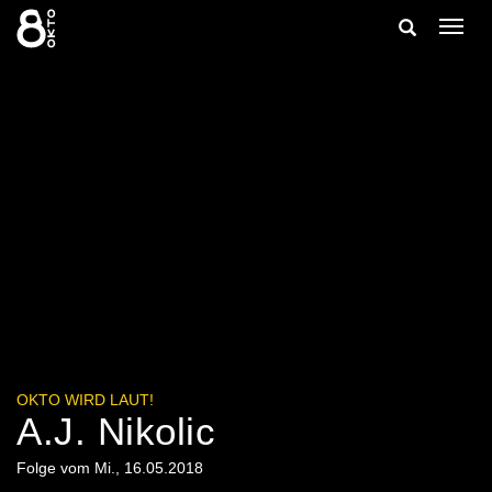
Zum
Suche
Navig
Inhalt
ein-/
springen
ein-/ausble
OKTO WIRD LAUT!
A.J. Nikolic
Folge vom Mi., 16.05.2018