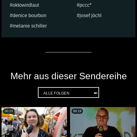
oktowirdlaut
pccc*
denice bourbon
josef jöchl
melanie schiller
Mehr aus dieser Sendereihe
00:23
00:19