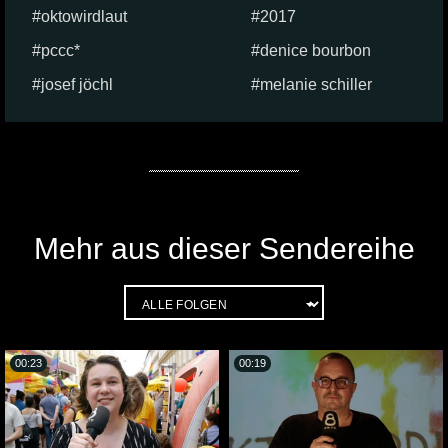
oktowirdlaut
2017
pccc*
denice bourbon
josef jöchl
melanie schiller
Mehr aus dieser Sendereihe
00:23
00:19