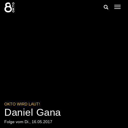
Zum
Suche
Navig
Inhalt
ein-/
springen
ein-/ausble
OKTO WIRD LAUT!
Daniel Gana
Folge vom Di., 16.05.2017