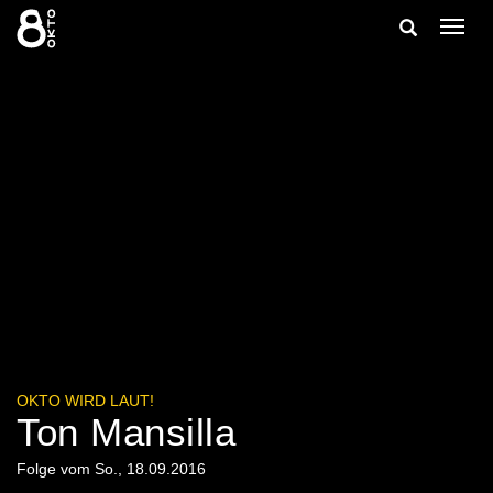
Zum
Suche
Navig
Inhalt
ein-/
springen
ein-/ausble
OKTO WIRD LAUT!
Ton Mansilla
Folge vom So., 18.09.2016