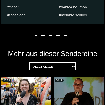
pccc*
denice bourbon
josef jöchl
melanie schiller
Mehr aus dieser Sendereihe
00:23
00:19