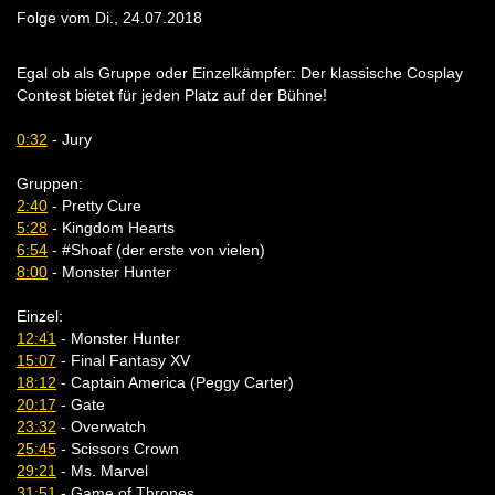
Folge vom Di., 24.07.2018
Egal ob als Gruppe oder Einzelkämpfer: Der klassische Cosplay
Contest bietet für jeden Platz auf der Bühne!
0:32
- Jury
Gruppen:
2:40
- Pretty Cure
5:28
- Kingdom Hearts
6:54
- #Shoaf (der erste von vielen)
8:00
- Monster Hunter
Einzel:
12:41
- Monster Hunter
15:07
- Final Fantasy XV
18:12
- Captain America (Peggy Carter)
20:17
- Gate
23:32
- Overwatch
25:45
- Scissors Crown
29:21
- Ms. Marvel
31:51
- Game of Thrones