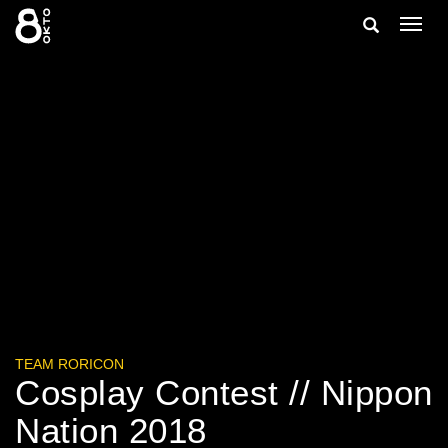
Zum
Suche
Navig
Inhalt
ein-/
springen
ein-/ausble
TEAM RORICON
Cosplay Contest // Nippon
Nation 2018