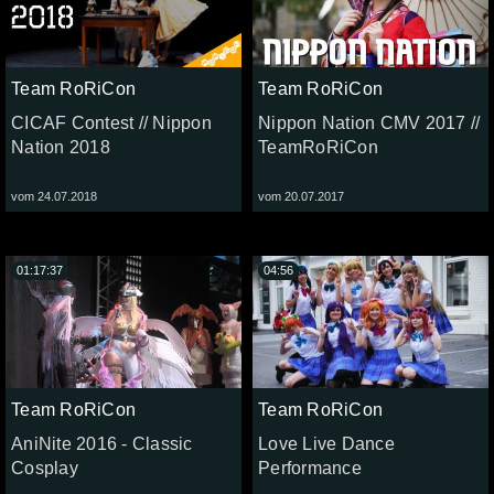
Team RoRiCon
Team RoRiCon
CICAF Contest // Nippon
Nippon Nation CMV 2017 //
Nation 2018
TeamRoRiCon
vom 24.07.2018
vom 20.07.2017
01:17:37
04:56
Team RoRiCon
Team RoRiCon
AniNite 2016 - Classic
Love Live Dance
Cosplay
Performance