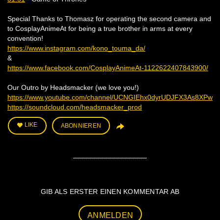
Special Thanks to Thomasz for operating the second camera and
to CosplayAnimeAt for being a true brother in arms at every
convention!
https://www.instagram.com/kono_touma_da/
&
https://www.facebook.com/CosplayAnimeAt-1122622407843900/
Our Outro by Headsmacker (we love you!)
https://www.youtube.com/channel/UCNGIEhx0dyrUDJFX3As8XPw
https://soundcloud.com/headsmacker_prod
LIKE
ABONNIEREN
GIB ALS ERSTER EINEN KOMMENTAR AB
ANMELDEN