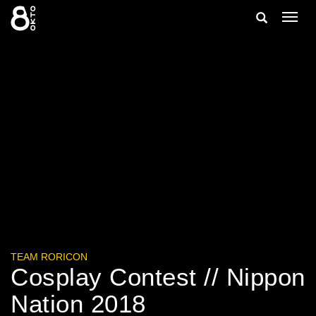
Zum
Suche
Navig
Inhalt
ein-/
springen
ein-/ausble
TEAM RORICON
Cosplay Contest // Nippon
Nation 2018