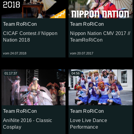
Team RoRiCon
Team RoRiCon
CICAF Contest // Nippon
Nippon Nation CMV 2017 //
Nation 2018
TeamRoRiCon
vom 24.07.2018
vom 20.07.2017
01:17:37
04:56
Team RoRiCon
Team RoRiCon
AniNite 2016 - Classic
Love Live Dance
Cosplay
Performance