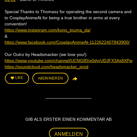
Special Thanks to Thomasz for operating the second camera and
to CosplayAnimeAt for being a true brother in arms at every
convention!
https://www.instagram.com/kono_touma_da/
&
https://www.facebook.com/CosplayAnimeAt-1122622407843900/
Our Outro by Headsmacker (we love you!)
https://www.youtube.com/channel/UCNGIEhx0dyrUDJFX3As8XPw
https://soundcloud.com/headsmacker_prod
LIKE
ABONNIEREN
GIB ALS ERSTER EINEN KOMMENTAR AB
ANMELDEN