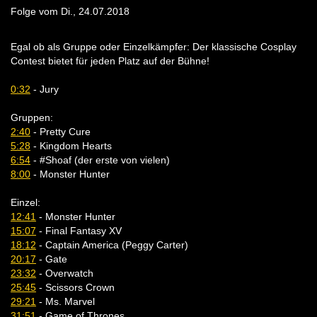
Folge vom Di., 24.07.2018
Egal ob als Gruppe oder Einzelkämpfer: Der klassische Cosplay
Contest bietet für jeden Platz auf der Bühne!
0:32
- Jury
Gruppen:
2:40
- Pretty Cure
5:28
- Kingdom Hearts
6:54
- #Shoaf (der erste von vielen)
8:00
- Monster Hunter
Einzel:
12:41
- Monster Hunter
15:07
- Final Fantasy XV
18:12
- Captain America (Peggy Carter)
20:17
- Gate
23:32
- Overwatch
25:45
- Scissors Crown
29:21
- Ms. Marvel
31:51
- Game of Thrones