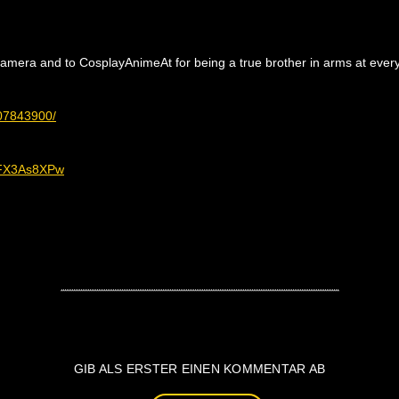
amera and to CosplayAnimeAt for being a true brother in arms at ever
07843900/
JFX3As8XPw
GIB ALS ERSTER EINEN KOMMENTAR AB