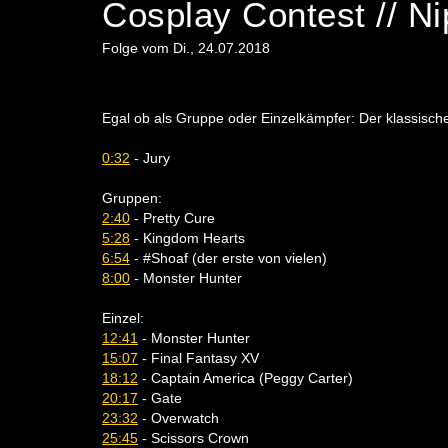
Cosplay Contest // N
Folge vom Di., 24.07.2018
Egal ob als Gruppe oder Einzelkämpfer: Der klassische
0:32
- Jury
Gruppen:
2:40
- Pretty Cure
5:28
- Kingdom Hearts
6:54
- #Shoaf (der erste von vielen)
8:00
- Monster Hunter
Einzel:
12:41
- Monster Hunter
15:07
- Final Fantasy XV
18:12
- Captain America (Peggy Carter)
20:17
- Gate
23:32
- Overwatch
25:45
- Scissors Crown