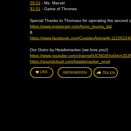
29:21
- Ms. Marvel
31:51
- Game of Thrones
Special Thanks to Thomasz for operating the second c
https://www.instagram.com/kono_touma_da/
&
https://www.facebook.com/CosplayAnimeAt-11226224
Our Outro by Headsmacker (we love you!)
https://www.youtube.com/channel/UCNGIEhx0dyrUD
https://soundcloud.com/headsmacker_prod
LIKE
ABONNIEREN
TEILEN