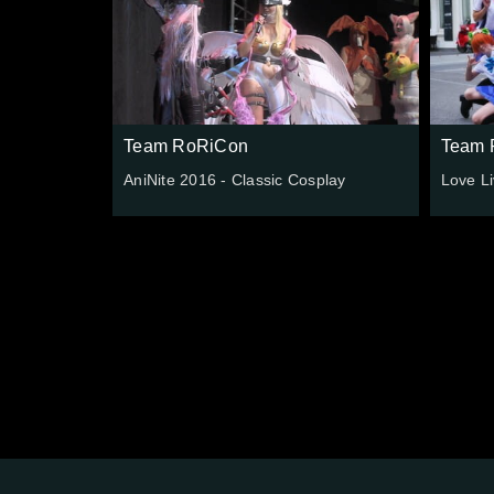
Team RoRiCon
Team 
AniNite 2016 - Classic Cosplay
Love L