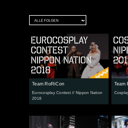
Team RoRiCon
Team 
Eurocosplay Contest // Nippon Nation
Cosplay
2018