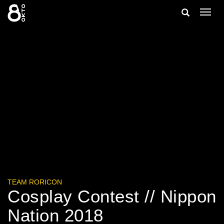
Zum
Suche
Navig
Inhalt
ein-/
springen
ein-/ausble
TEAM RORICON
Cosplay Contest // Nippon
Nation 2018