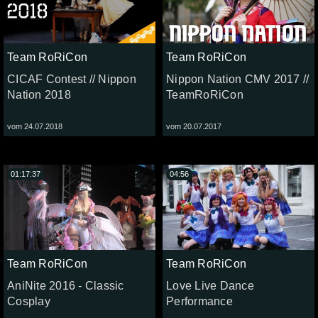
Team RoRiCon
Team RoRiCon
CICAF Contest // Nippon
Nippon Nation CMV 2017 //
Nation 2018
TeamRoRiCon
vom 24.07.2018
vom 20.07.2017
01:17:37
04:56
Team RoRiCon
Team RoRiCon
AniNite 2016 - Classic
Love Live Dance
Cosplay
Performance