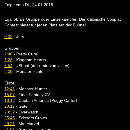
Folge vom Di., 24.07.2018
Egal ob als Gruppe oder Einzelkämpfer: Der klassische Cosplay
Contest bietet für jeden Platz auf der Bühne!
0:32
- Jury
Gruppen:
2:40
- Pretty Cure
5:28
- Kingdom Hearts
6:54
- #Shoaf (der erste von vielen)
8:00
- Monster Hunter
Einzel:
12:41
- Monster Hunter
15:07
- Final Fantasy XV
18:12
- Captain America (Peggy Carter)
20:17
- Gate
23:32
- Overwatch
25:45
- Scissors Crown
29:21
- Ms. Marvel
31:51
- Game of Thrones