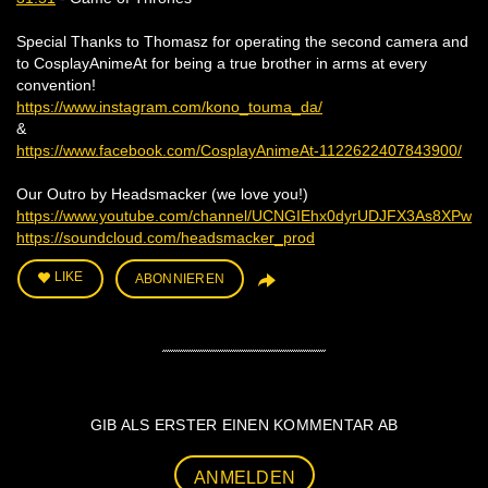
Special Thanks to Thomasz for operating the second camera and
to CosplayAnimeAt for being a true brother in arms at every
convention!
https://www.instagram.com/kono_touma_da/
&
https://www.facebook.com/CosplayAnimeAt-1122622407843900/
Our Outro by Headsmacker (we love you!)
https://www.youtube.com/channel/UCNGIEhx0dyrUDJFX3As8XPw
https://soundcloud.com/headsmacker_prod
LIKE
ABONNIEREN
GIB ALS ERSTER EINEN KOMMENTAR AB
ANMELDEN