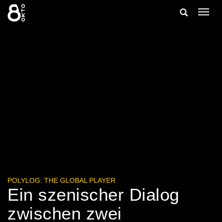
Zum
Suche
Navig
Inhalt
ein-/
springen
ein-/ausble
POLYLOG: THE GLOBAL PLAYER
Ein szenischer Dialog
zwischen zwei