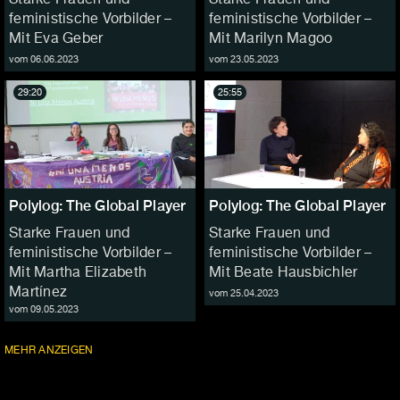
feministische Vorbilder –
feministische Vorbilder –
Mit Eva Geber
Mit Marilyn Magoo
vom 06.06.2023
vom 23.05.2023
29:20
25:55
Polylog: The Global Player
Polylog: The Global Player
Starke Frauen und
Starke Frauen und
feministische Vorbilder –
feministische Vorbilder –
Mit Martha Elizabeth
Mit Beate Hausbichler
Martínez
vom 25.04.2023
vom 09.05.2023
FOLGEN
MEHR
ANZEIGEN