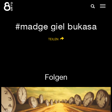
Zum
Suche
Navig
Inhalt
ein-/
springen
ein-/ausble
madge giel bukasa
TEILEN
Folgen