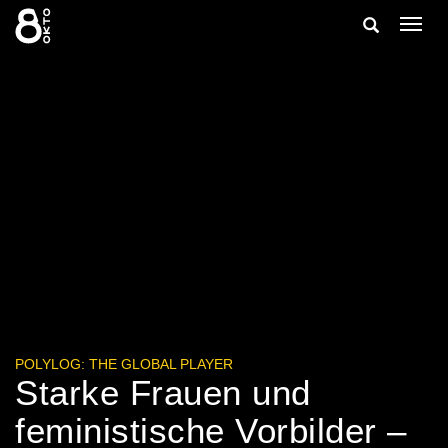
Zum
Suche
Navig
Inhalt
ein-/
springen
ein-/ausble
POLYLOG: THE GLOBAL PLAYER
Starke Frauen und
feministische Vorbilder –