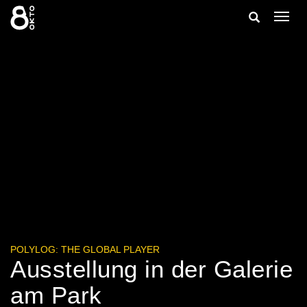
Zum
Suche
Navig
Inhalt
ein-/
springen
ein-/ausble
POLYLOG: THE GLOBAL PLAYER
Ausstellung in der Galerie
am Park