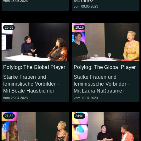
Martínez
vom 23.05.2023
vom 09.05.2023
25:55
19:16
Polylog: The Global Player
Polylog: The Global Player
Starke Frauen und
Starke Frauen und
feministische Vorbilder –
feministische Vorbilder –
Mit Beate Hausbichler
Mit Laura Nußbaumer
vom 25.04.2023
vom 11.04.2023
21:32
24:01