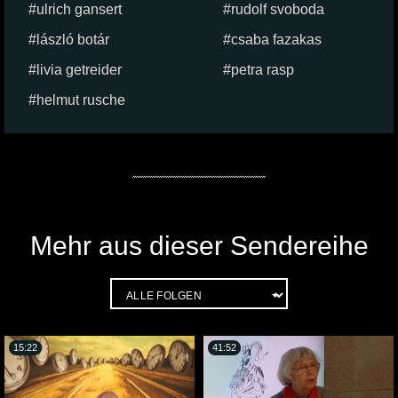
ulrich gansert
rudolf svoboda
lászló botár
csaba fazakas
livia getreider
petra rasp
helmut rusche
Mehr aus dieser Sendereihe
15:22
41:52