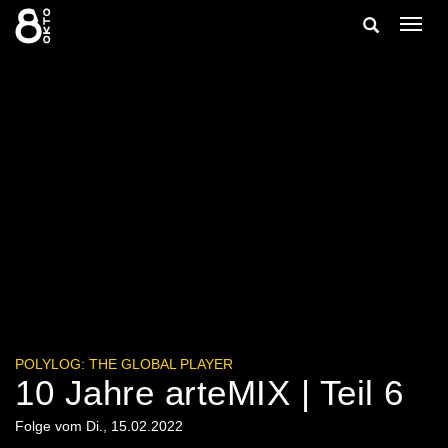
Zum
Suche
Navig
Inhalt
ein-/
springen
ein-/ausble
POLYLOG: THE GLOBAL PLAYER
10 Jahre arteMIX | Teil 6
Folge vom Di., 15.02.2022