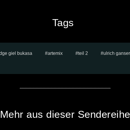
Tags
ge giel bukasa
artemix
teil 2
ulrich ganser
Mehr aus dieser Sendereih