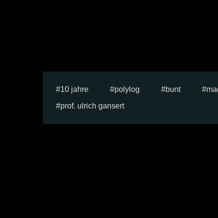
10 jahre
polylog
bunt
mad
prof. ulrich gansert