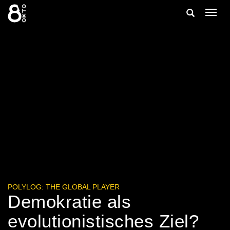
Zum
Suche
Navig
Inhalt
ein-/
springen
ein-/ausble
POLYLOG: THE GLOBAL PLAYER
Demokratie als
evolutionistisches Ziel?