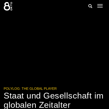
Zum
Suche
Navig
Inhalt
ein-/
springen
ein-/ausble
POLYLOG: THE GLOBAL PLAYER
Staat und Gesellschaft im
globalen Zeitalter