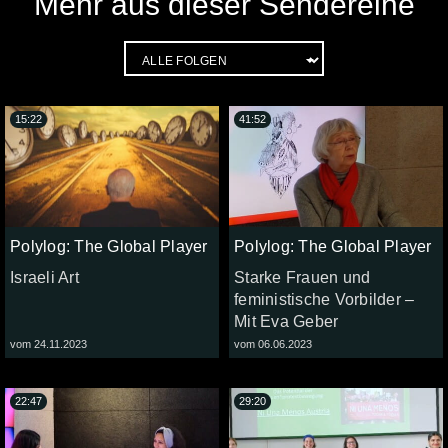
Mehr aus dieser Sendereihe
15:22
41:52
Polylog: The Global Player
Polylog: The Global Player
Israeli Art
Starke Frauen und
feministische Vorbilder –
Mit Eva Geber
vom 24.11.2023
vom 06.06.2023
22:47
29:20