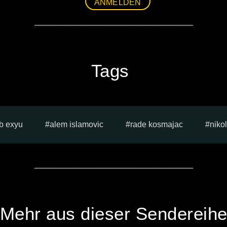
ANMELDEN
Tags
b exyu
alem islamovic
rade kosmajac
nikol
Mehr aus dieser Sendereih