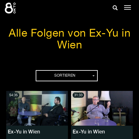
Zum
Suche
Navig
Inhalt
ein-/
springen
ein-/ausble
Alle Folgen von Ex-Yu in
Wien
Folgen
SORTIEREN
54:35
31:33
Ex-Yu in Wien
Ex-Yu in Wien