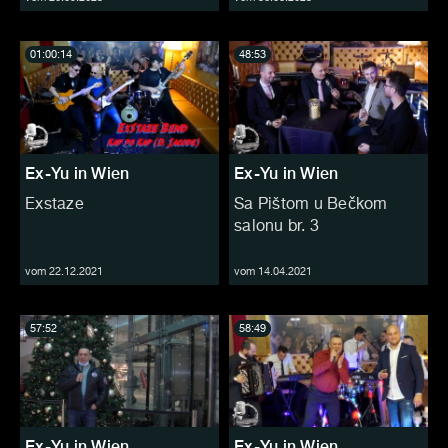
01:00:14
48:53
Ex-Yu in Wien
Ex-Yu in Wien
Exstaze
Sa Pištom u Bečkom
salonu br. 3
vom 22.12.2021
vom 14.04.2021
57:52
58:49
Ex-Yu in Wien
Ex-Yu in Wien