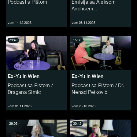
Podcast s Pištom
Emisija sa Aleksom
Andricem...
vom 14.12.2023
vom 08.11.2023
29:49
15:08
Ex-Yu in Wien
Ex-Yu in Wien
Podcast sa Pistom /
Podcast sa Pištom / Dr.
Dragana Simic
Nenad Petković
vom 01.11.2023
vom 25.10.2023
29:09
30:42