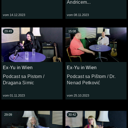
Andricem...
vom 14.12.2023
vom 08.11.2023
29:49
15:08
Ex-Yu in Wien
Ex-Yu in Wien
Podcast sa Pistom /
Podcast sa Pištom / Dr.
Dragana Simic
Nenad Petković
vom 01.11.2023
vom 25.10.2023
29:09
30:42