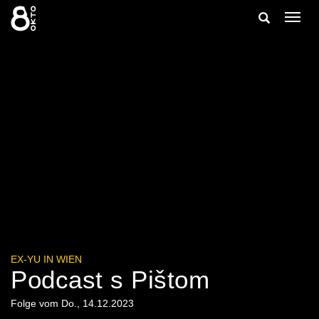
Zum
Suche
Navig
Inhalt
ein-/
springen
ein-/ausble
EX-YU IN WIEN
Podcast s Pištom
Folge vom Do., 14.12.2023