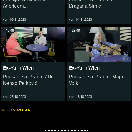
Andricem...
Dragana Simic
vom 08.11.2023
vom 01.11.2023
15:08
29:09
Ex-Yu in Wien
Ex-Yu in Wien
Podcast sa Pištom / Dr.
Podcast sa Pistom, Maja
Nenad Petković
Volk
vom 25.10.2023
vom 18.10.2023
FOLGEN
MEHR
ANZEIGEN