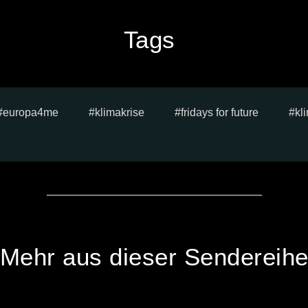
Tags
europa4me
klimakrise
fridays for future
kl
Mehr aus dieser Sendereih