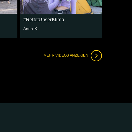
#RettetUnserKlima
Anna K.
MEHR VIDEOS ANZEIGEN