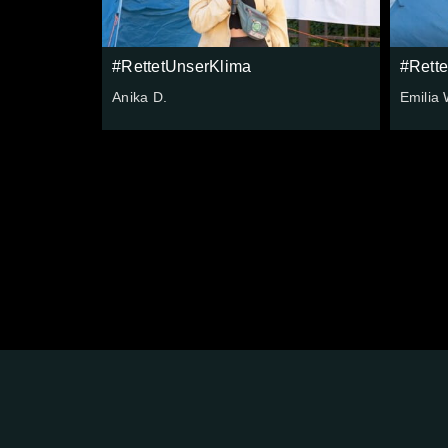
#RettetUnserKlima
#Rett
Anika D.
Emilia 