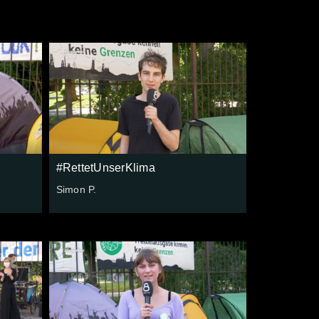
#RettetUnserKlima
Simon P.