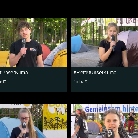
etUnserKlima
#RettetUnserKlima
z F.
Julia S.