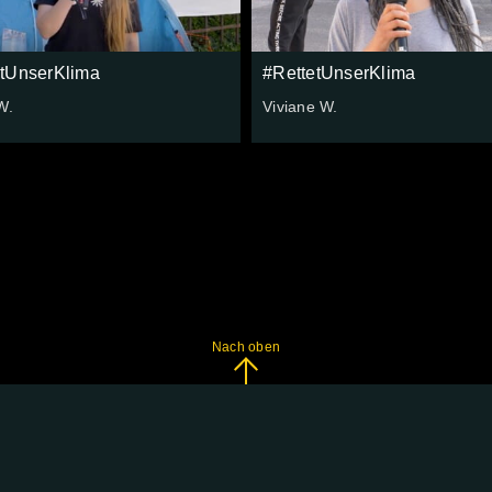
etUnserKlima
#RettetUnserKlima
W.
Viviane W.
Nach oben