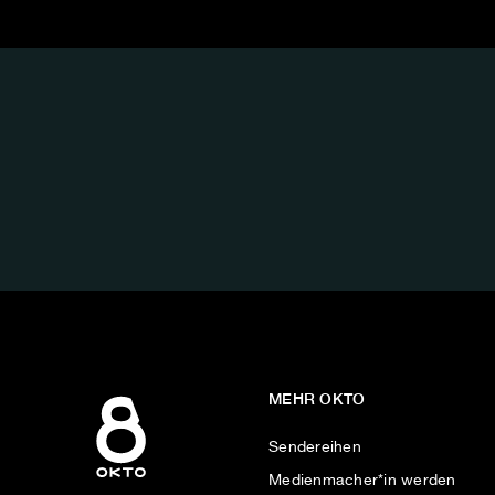
FOLGE
UNS
AUF:
MEHR OKTO
Sendereihen
Medienmacher*in werden