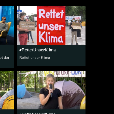
#RettetUnserKlima
bt der
Rettet unser Klima!