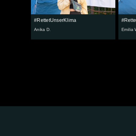
#RettetUnserKlima
#Rett
Anika D.
Emilia 