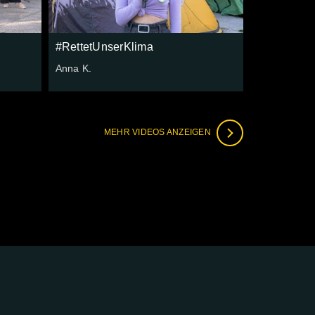
#RettetUnserKlima
Anna K.
MEHR VIDEOS ANZEIGEN