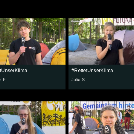
etUnserKlima
#RettetUnserKlima
z F.
Julia S.