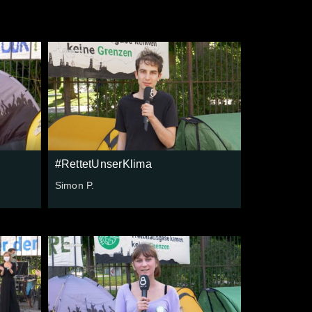
#RettetUnserKlima
Simon P.