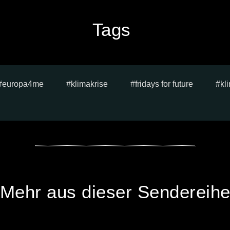
Tags
europa4me
klimakrise
fridays for future
kl
Mehr aus dieser Sendereih