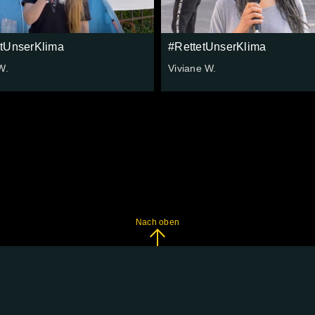
etUnserKlima
#RettetUnserKlima
W.
Viviane W.
Nach oben