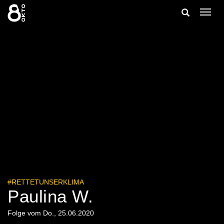
Zum
Suche
Navig
Inhalt
ein-/
springen
ein-/ausble
#RETTETUNSERKLIMA
Paulina W.
Folge vom Do., 25.06.2020