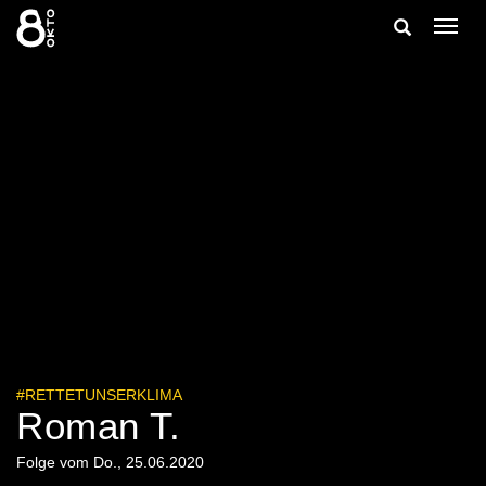
Zum
Suche
Navig
Inhalt
ein-/
springen
ein-/ausble
#RETTETUNSERKLIMA
Roman T.
Folge vom Do., 25.06.2020